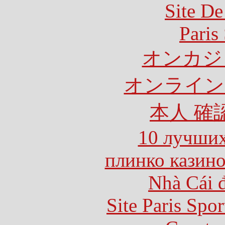
Site De
Paris
オンカジ
オンライン
本人 確
10 лучших
плинко казин
Nhà Cái 
Site Paris Spor