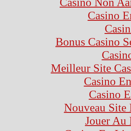
Casino Non Aa
Casino E
Casin
Bonus Casino S
Casin
Meilleur Site Ca
Casino En
Casino E
Nouveau Site 
Jouer Au 